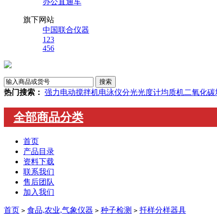
办公直通车
旗下网站
中国联合仪器
123
456
热门搜索：
强力电动搅拌机
电泳仪
分光光度计
均质机
二氧化碳
全部商品分类
首页
产品目录
资料下载
联系我们
售后团队
加入我们
首页
食品,农业,气象仪器
种子检测
扦样分样器具
>
>
>