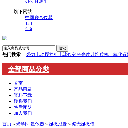
办公直通车
旗下网站
中国联合仪器
123
456
热门搜索：
强力电动搅拌机
电泳仪
分光光度计
均质机
二氧化碳
全部商品分类
首页
产品目录
资料下载
联系我们
售后团队
加入我们
首页
光学|计量仪器
显微成像
偏光显微镜
>
>
>