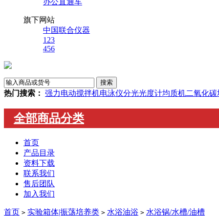
办公直通车
旗下网站
中国联合仪器
123
456
热门搜索：
强力电动搅拌机
电泳仪
分光光度计
均质机
二氧化碳
全部商品分类
首页
产品目录
资料下载
联系我们
售后团队
加入我们
首页
实验箱体|振荡培养类
水浴油浴
水浴锅/水槽/油槽
>
>
>