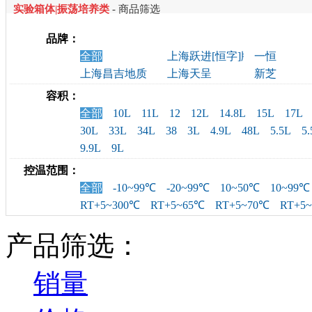
实验箱体|振荡培养类
- 商品筛选
品牌：
全部
上海跃进[恒字]牌
一恒
上海昌吉地质
上海天呈
新芝
容积：
全部
10L
11L
12
12L
14.8L
15L
17L
30L
33L
34L
38
3L
4.9L
48L
5.5L
5
9.9L
9L
控温范围：
全部
-10~99℃
-20~99℃
10~50℃
10~99℃
RT+5~300℃
RT+5~65℃
RT+5~70℃
RT+5
产品筛选：
销量