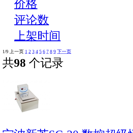
价格
评论数
上架时间
1/9
上一页
1
2
3
4
5
6
7
8
9
下一页
共
98
个记录