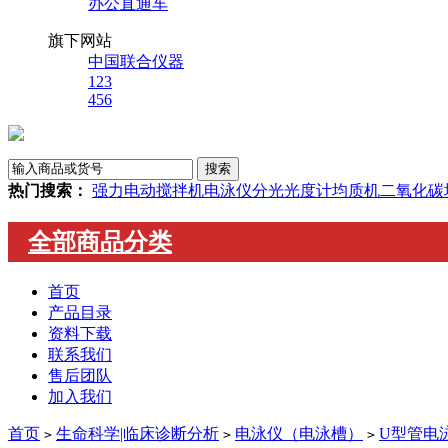
办公直通车
旗下网站
中国联合仪器
123
456
热门搜索：
强力电动搅拌机
电泳仪
分光光度计
均质机
二氧化碳
全部商品分类
首页
产品目录
资料下载
联系我们
售后团队
加入我们
首页
生命科学|临床诊断分析
电泳仪（电泳槽）
U型管电
>
>
>