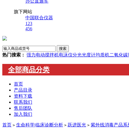
办公直通车
旗下网站
中国联合仪器
123
456
热门搜索：
强力电动搅拌机
电泳仪
分光光度计
均质机
二氧化碳
全部商品分类
首页
产品目录
资料下载
联系我们
售后团队
加入我们
首页
生命科学|临床诊断分析
跃进医光
紫外线消毒产品系
>
>
>