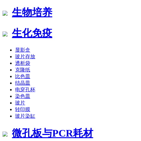
生物培养
生化免疫
显影盒
玻片存放
透析袋
克隆纸
比色皿
结晶皿
电穿孔杯
染色皿
玻片
转印膜
玻片染缸
微孔板与PCR耗材