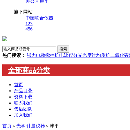
办公直通车
旗下网站
中国联合仪器
123
456
热门搜索：
强力电动搅拌机
电泳仪
分光光度计
均质机
二氧化碳
全部商品分类
首页
产品目录
资料下载
联系我们
售后团队
加入我们
首页
光学|计量仪器
津平
>
>